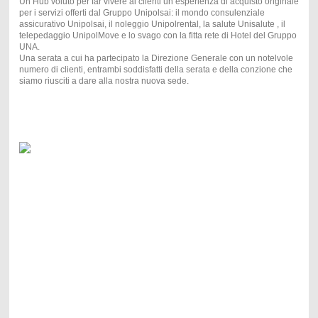
Un Hub voluto per far vivere ai clienti un esperienza di acquisto originale
per i servizi offerti dal Gruppo Unipolsai: il mondo consulenziale
assicurativo Unipolsai, il noleggio Unipolrental, la salute Unisalute , il
telepedaggio UnipolMove e lo svago con la fitta rete di Hotel del Gruppo
UNA.
Una serata a cui ha partecipato la Direzione Generale con un notelvole
numero di clienti, entrambi soddisfatti della serata e della conzione che
siamo riusciti a dare alla nostra nuova sede.