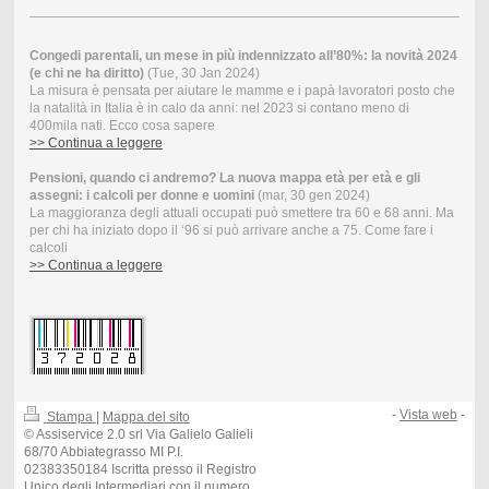
Congedi parentali, un mese in più indennizzato all’80%: la novità 2024
(e chi ne ha diritto)
(Tue, 30 Jan 2024)
La misura è pensata per aiutare le mamme e i papà lavoratori posto che
la natalità in Italia è in calo da anni: nel 2023 si contano meno di
400mila nati. Ecco cosa sapere
>> Continua a leggere
Pensioni, quando ci andremo? La nuova mappa età per età e gli
assegni: i calcoli per donne e uomini
(mar, 30 gen 2024)
La maggioranza degli attuali occupati può smettere tra 60 e 68 anni. Ma
per chi ha iniziato dopo il ‘96 si può arrivare anche a 75. Come fare i
calcoli
>> Continua a leggere
-
Vista web
-
Stampa
|
Mappa del sito
© Assiservice 2.0 srl Via Galielo Galieli
68/70 Abbiategrasso MI P.I.
02383350184 Iscritta presso il Registro
Unico degli Intermediari con il numero